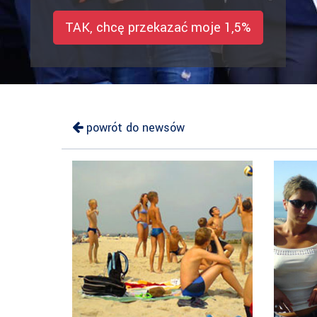
TAK, chcę przekazać moje 1,5%
powrót do newsów