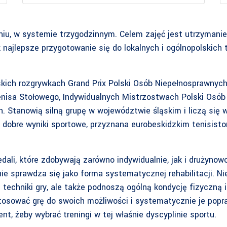
niu, w systemie trzygodzinnym. Celem zajęć jest utrzymanie
najlepsze przygotowanie się do lokalnych i ogólnopolskich t
lskich rozgrywkach Grand Prix Polski Osób Niepełnosprawny
enisa Stołowego, Indywidualnych Mistrzostwach Polski Osó
. Stanowią silną grupę w województwie śląskim i liczą się
a dobre wyniki sportowe, przyznana eurobeskidzkim tenisisto
dali, które zdobywają zarówno indywidualnie, jak i drużynow
nie sprawdza się jako forma systematycznej rehabilitacji. N
ę techniki gry, ale także podnoszą ogólną kondycję fizyczną 
sować grę do swoich możliwości i systematycznie je poprawi
t, żeby wybrać treningi w tej właśnie dyscyplinie sportu.