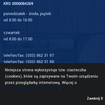
KRS 0000084269
poniedziałek - środa, piątek:
od 8:00 do 16:00
czwartek:
od 8:00 do 17:00
telefon/fax:
(033) 862 31 97
telefon/fax:
(033) 862 31 98
telefon kom:
506 374 339
Niniejsza strona wykorzystuje tzw. ciasteczka
rehabilitacja:
509 156 178
(cookies), które są zapisywane na Twoim urządzeniu
przez przeglądarkę internetową. Więcej o
przechowywaniu plików cookies
.
Zamknij X