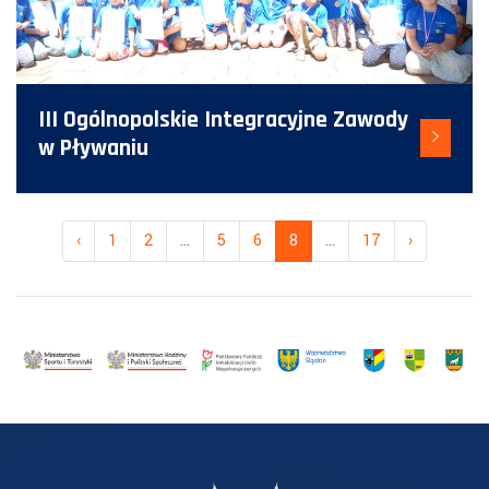
III Ogólnopolskie Integracyjne Zawody
w Pływaniu
‹
1
2
...
5
6
8
...
17
›