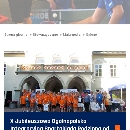
Strona główna
>
Stowarzyszenie
>
Multimedia
>
Galerie
X Jubileuszowa Ogólnopolska
Integracyjna Spartakiada Rodzinna od